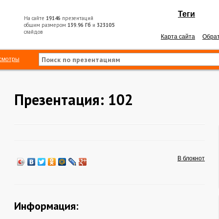
Теги
На сайте
19146
презентаций
общим размером
139.96 Гб
и
323105
слайдов
Карта сайта
Обрат
смотры
Презентация: 102
В блокнот
Информация: