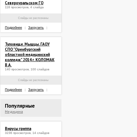
Североуральском ГО
118 просмотров, 4 слайда
Слайды не распознаны
Подробнее
Загрузить
|
|
Туловище. Мышцы. ГАОУ
СПО "Оренбургский
областной медицинский
колледж" 2014 г. КОЛОМАК
В.А.
140 просмотров, 100 слайдов
Слайды не распознаны
Подробнее
Загрузить
|
|
Популярные
Медицина
Вирусы гриппа
3236 просмотров, 14 слайдов