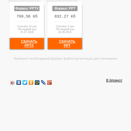
Формат PPTX
Формат PPT
769.56 Кб
832.27 Кб
Скачана 14 раз
Скачана 1 раз
Последний раз
Последний раз
15.07.2026
19.09.2021
СКАЧАТЬ
СКАЧАТЬ
PPTX
PPT
Выберите необходимый формат файла презентации для скачивания
В блокнот