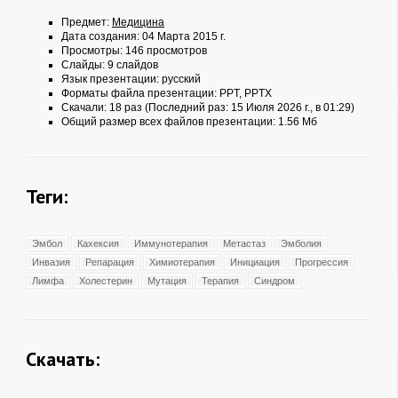
Предмет:
Медицина
Дата создания: 04 Марта 2015 г.
Просмотры: 146 просмотров
Слайды: 9 слайдов
Язык презентации: русский
Форматы файла презентации:
PPT
,
PPTX
Скачали: 18 раз (Последний раз: 15 Июля 2026 г., в 01:29)
Общий размер всех файлов презентации: 1.56 Мб
Теги:
Эмбол
Кахексия
Иммунотерапия
Метастаз
Эмболия
Инвазия
Репарация
Химиотерапия
Инициация
Прогрессия
Лимфа
Холестерин
Мутация
Терапия
Синдром
Скачать: