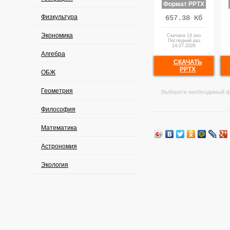
Формат PPTX
Физкультура
657.38 Кб
Экономика
Скачана 14 раз
Последний раз
14.07.2026
Алгебра
СКАЧАТЬ
PPTX
ОБЖ
Геометрия
Выберите необходимый ф
Философия
Математика
Астрономия
Экология