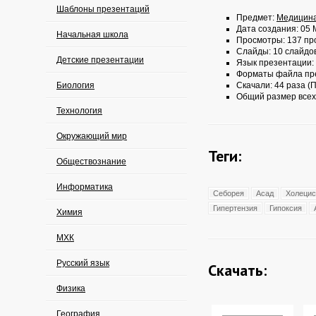
Шаблоны презентаций
Предмет:
Медицин
Дата создания: 05 
Начальная школа
Просмотры: 137 пр
Слайды: 10 слайдо
Детские презентации
Язык презентации:
Форматы файла пр
Биология
Скачали: 44 раза (П
Общий размер всех
Технология
Окружающий мир
Теги:
Обществознание
Информатика
Себорея
Асад
Холецис
Гипертензия
Гипоксия
Химия
МХК
Русский язык
Скачать:
Физика
География