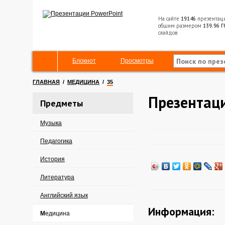
На сайте
19146
презентац
общим размером
139.96 Г
слайдов
Блокнот
Просмотры
ГЛАВНАЯ
/
МЕДИЦИНА
/
35
Презентаци
Предметы
Музыка
Педагогика
История
Литература
Английский язык
Информация:
Медицина