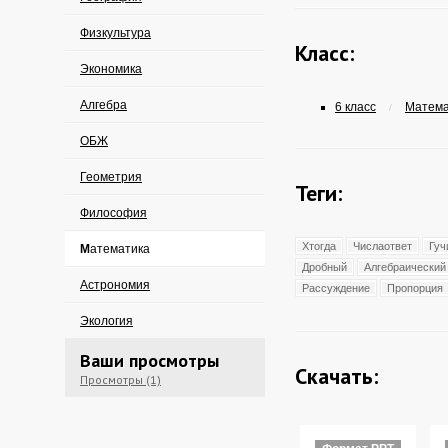
Физкультура
Класс:
Экономика
Алгебра
6 класс
Математ
/
ОБЖ
Геометрия
Теги:
Философия
Хтогда
Числаответ
Гуч
Математика
Дробный
Алгебраический
Астрономия
Рассуждение
Пропорция
Экология
Ваши просмотры
Скачать:
Просмотры (1)