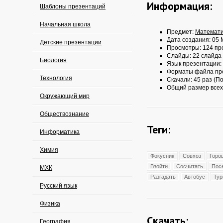
Информация:
Шаблоны презентаций
Начальная школа
Предмет:
Математи
Дата создания: 05 
Детские презентации
Просмотры: 124 пр
Слайды: 22 слайда
Биология
Язык презентации:
Форматы файла пр
Технология
Скачали: 45 раз (По
Общий размер всех
Окружающий мир
Обществознание
Теги:
Информатика
Химия
Фокусник
Совхоз
Горо
Взойти
Сосчитать
Пос
МХК
Разгадать
Автобус
Тур
Русский язык
Физика
Скачать:
География