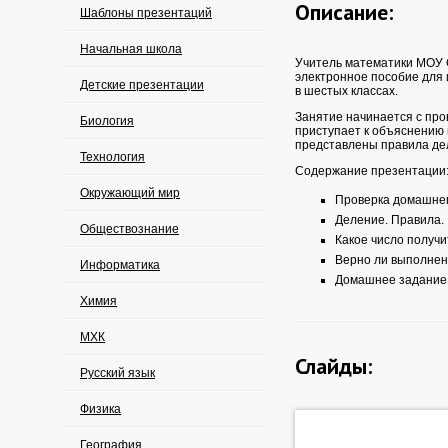
Описание:
Шаблоны презентаций
Начальная школа
Учитель математики МОУ 
электронное пособие для 
Детские презентации
в шестых классах.
Занятие начинается с про
Биология
приступает к объяснению 
представлены правила дел
Технология
Содержание презентации
Окружающий мир
Проверка домашнег
Деление. Правила.
Обществознание
Какое число получи
Верно ли выполнен
Информатика
Домашнее задание
Химия
МХК
Слайды:
Русский язык
Физика
География