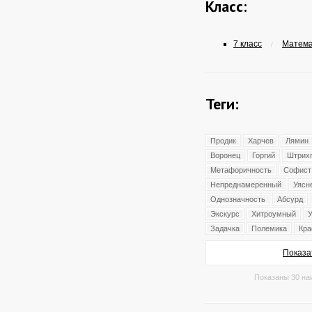
Класс:
7 класс
Математ
/
Теги:
Продик
Харчев
Лямин
Воронец
Горгий
Штрих
Метафоричность
Софист
Непреднамеренный
Уясн
Однозначность
Абсурд
Экскурс
Хитроумный
У
Задачка
Полемика
Кра
Показа
Показаны 30 на