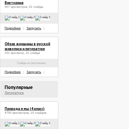
Викторина
557 просмотров, 22 слайда
Подробнее
Загрузить
|
|
Образ женщины в русской
живописи и литературе
151 просмотр, 22 слайда
Слайды не распознаны
Подробнее
Загрузить
|
|
Популярные
Литература
Природа и мы (4 класс)
4750 просмотров, 10 слайдов