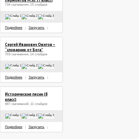
Лермонтов М.Ю. (7 класс)
734 скачивания, 15 слайдов
Подробнее
Загрузить
|
|
Сергей Иванович Ожегов –
“словарник от Бога”
703 скачивания, 14 слайдов
Подробнее
Загрузить
|
|
Исторические песни (8
класс)
687 скачиваний, 11 слайдов
Подробнее
Загрузить
|
|