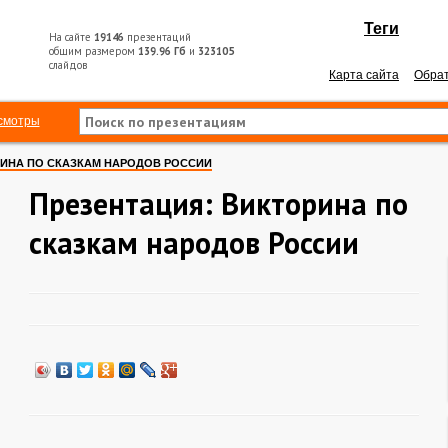
Теги
На сайте
19146
презентаций
общим размером
139.96 Гб
и
323105
слайдов
Карта сайта
Обрат
смотры
ИНА ПО СКАЗКАМ НАРОДОВ РОССИИ
Презентация: Викторина по
сказкам народов России