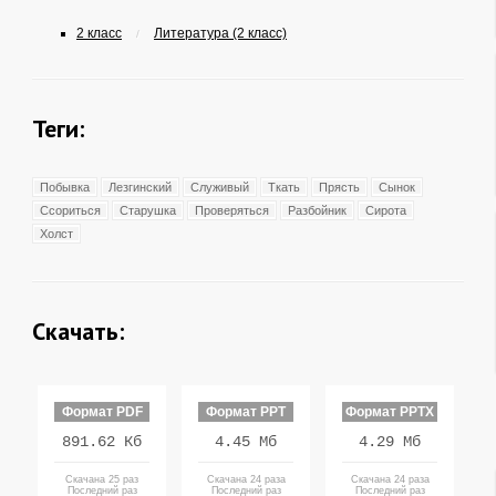
2 класс
Литература (2 класс)
/
Теги:
Побывка
Лезгинский
Служивый
Ткать
Прясть
Сынок
Ссориться
Старушка
Проверяться
Разбойник
Сирота
Холст
Скачать:
Формат PDF
Формат PPT
Формат PPTX
891.62 Кб
4.45 Мб
4.29 Мб
Скачана 25 раз
Скачана 24 раза
Скачана 24 раза
Последний раз
Последний раз
Последний раз