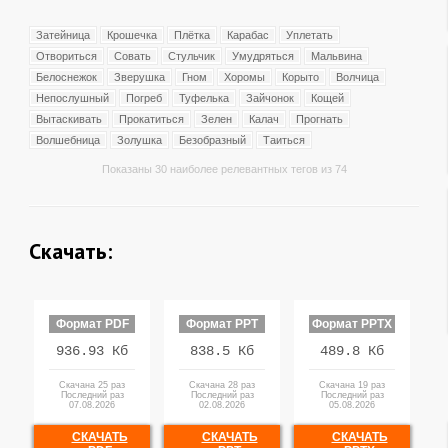
Затейница
Крошечка
Плётка
Карабас
Уплетать
Отвориться
Совать
Стульчик
Умудряться
Мальвина
Белоснежок
Зверушка
Гном
Хоромы
Корыто
Волчица
Непослушный
Погреб
Туфелька
Зайчонок
Кощей
Вытаскивать
Прокатиться
Зелен
Калач
Прогнать
Волшебница
Золушка
Безобразный
Таиться
Показаны 30 наиболее релевантных тегов из 74
Скачать:
Формат PDF
Формат PPT
Формат PPTX
936.93 Кб
838.5 Кб
489.8 Кб
Скачана 25 раз
Скачана 28 раз
Скачана 19 раз
Последний раз
Последний раз
Последний раз
07.08.2026
02.08.2026
05.08.2026
СКАЧАТЬ
СКАЧАТЬ
СКАЧАТЬ