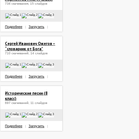
734 скачивания, 15 слайдов
Подробнее
Загрузить
|
|
Сергей Иванович Ожегов –
“словарник от Бога”
710 скачиваний, 14 слайдов
Подробнее
Загрузить
|
|
Исторические песни (8
класс)
697 скачиваний, 11 слайдов
Подробнее
Загрузить
|
|