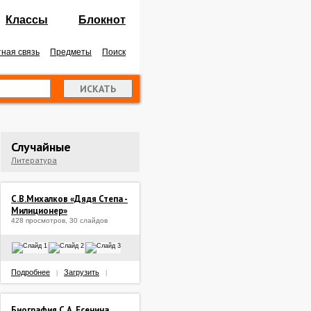
Классы
Блокнот
ная связь
Предметы
Поиск
Случайные
Литература
С.В.Михалков «Дядя Степа -
Милиционер»
428 просмотров, 30 слайдов
Подробнее
Загрузить
|
|
Биография С.А. Есенина