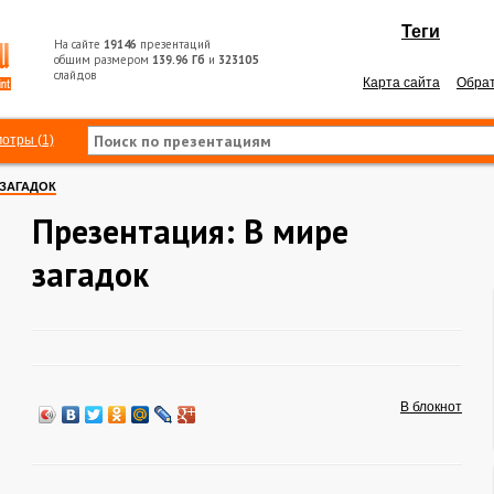
Теги
На сайте
19146
презентаций
общим размером
139.96 Гб
и
323105
слайдов
Карта сайта
Обрат
отры (1)
 ЗАГАДОК
Презентация: В мире
загадок
В блокнот