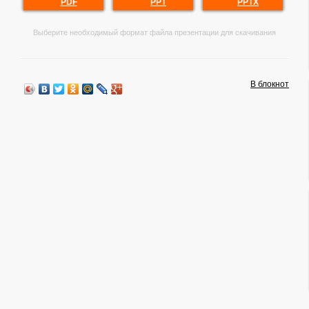
PDF
PPT
PPTX
Выберите необходимый формат файла презентации для скачивания
В блокнот