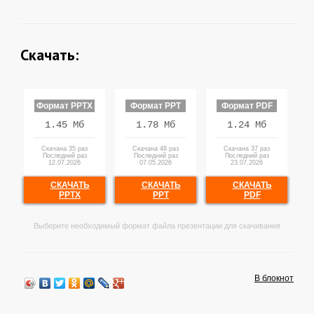
Скачать:
Формат PPTX
Формат PPT
Формат PDF
1.45 Мб
1.78 Мб
1.24 Мб
Скачана 35 раз
Скачана 48 раз
Скачана 37 раз
Последний раз
Последний раз
Последний раз
12.07.2026
07.05.2026
23.07.2026
СКАЧАТЬ
СКАЧАТЬ
СКАЧАТЬ
PPTX
PPT
PDF
Выберите необходимый формат файла презентации для скачивания
В блокнот