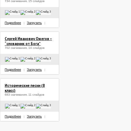
734 скачивания, 15 слайдов
Подробнее
Загрузить
|
|
Сергей Иванович Ожегов –
“словарник от Бога”
702 скачивания, 14 слайдов
Подробнее
Загрузить
|
|
Исторические песни (8
класс)
683 скачивания, 11 слайдов
Подробнее
Загрузить
|
|