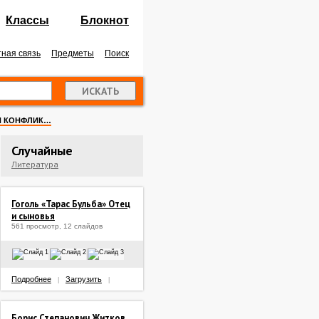
Классы
Блокнот
ная связь
Предметы
Поиск
 И КОНФЛИК…
Случайные
Литература
Гоголь «Тарас Бульба» Отец
и сыновья
561 просмотр, 12 слайдов
Подробнее
Загрузить
|
|
Борис Степанович Житков