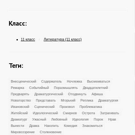
Класс:
11 класс
Литература (11 класс)
/
Теги:
Внесценический
Содержатель
Ночлежка
Высмеиваться
Ремарка
Событийный
Поразмышлять
Двадцатилетний
Предварять
Драматургический
Отодвинуть
Афиша
Новаторство
Представать
Мгорький
Реплика
Драматургия
Ивановский
Сценический
Произвол
Проблематика
Житейский
Идеологический
Смирнов
Острота
Затрагивать
Драматург
Ужасный
Любовный
Идеология
Порок
Нрав
Вынести
Драма
Накопить
Комедия
Знакомиться
Мировоззрение
Столкновение