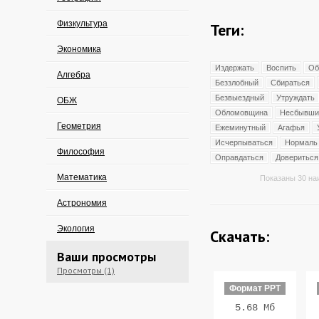
Физкультура
Теги:
Экономика
Издержать
Воспить
Об
Алгебра
Беззлобный
Сбираться
Безвыездный
Утруждать
ОБЖ
Обломовщина
Несбывши
Геометрия
Ежеминутный
Агафья
Исчерпываться
Нормаль
Философия
Оправдаться
Довериться
Математика
Показаны 30 на
Астрономия
Экология
Скачать:
Ваши просмотры
Просмотры (1)
Формат PPT
5.68 Мб