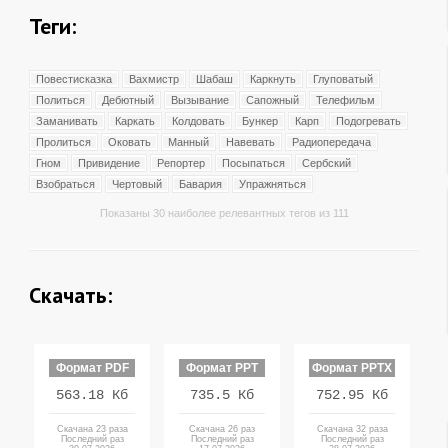
Теги:
Повестисказка
Вахмистр
Шабаш
Каркнуть
Глуповатый
Политься
Дебютный
Вызывание
Сапожный
Телефильм
Заманивать
Каркать
Колдовать
Бункер
Карп
Подогревать
Пролиться
Оковать
Манный
Навевать
Радиопередача
Гном
Привидение
Репортер
Посыпаться
Сербский
Взобраться
Чертовый
Бавария
Упражняться
Показаны 30 наиболее релевантных тегов из 111
Скачать:
Формат PDF
Формат PPT
Формат PPTX
563.18 Кб
735.5 Кб
752.95 Кб
Скачана 23 раза
Скачана 26 раз
Скачана 32 раза
Последний раз
Последний раз
Последний раз