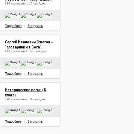
734 скачивания, 15 слайдов
Подробнее
Загрузить
|
|
Сергей Иванович Ожегов –
“словарник от Бога”
712 скачиваний, 14 слайдов
Подробнее
Загрузить
|
|
Исторические песни (8
класс)
698 скачиваний, 11 слайдов
Подробнее
Загрузить
|
|