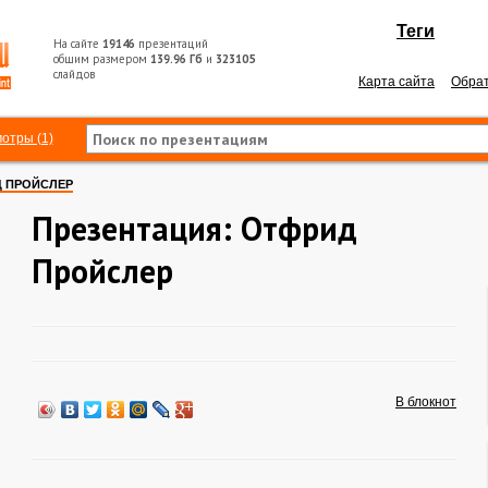
Теги
На сайте
19146
презентаций
общим размером
139.96 Гб
и
323105
слайдов
Карта сайта
Обрат
отры (1)
 ПРОЙСЛЕР
Презентация: Отфрид
Пройслер
В блокнот