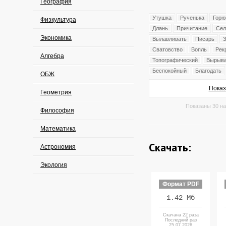
География
Утушка
Рученька
Горю
Физкультура
Длань
Причитание
Сел
Экономика
Вылавливать
Писарь
Сватовство
Вопль
Рек
Алгебра
Топографический
Вырыва
Беспокойный
Благодать
ОБЖ
Показ
Геометрия
Показаны 30 на
Философия
Математика
Скачать:
Астрономия
Экология
Формат PDF
1.42 Мб
Скачана 22 раза
Последний раз
25.07.2026