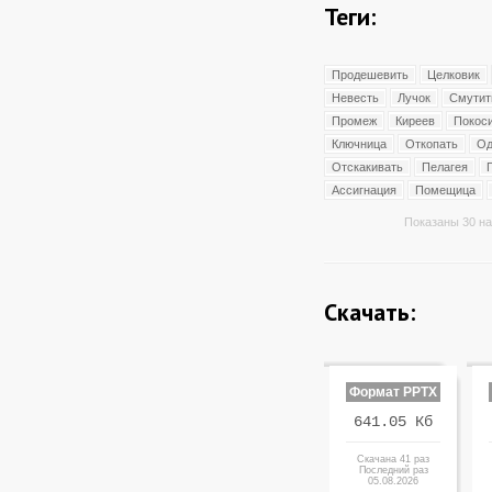
Теги:
Продешевить
Целковик
Невесть
Лучок
Смутит
Промеж
Киреев
Покос
Ключница
Откопать
Од
Отскакивать
Пелагея
Ассигнация
Помещица
Показаны 30 на
Скачать:
Формат PPTX
641.05 Кб
Скачана 41 раз
Последний раз
05.08.2026