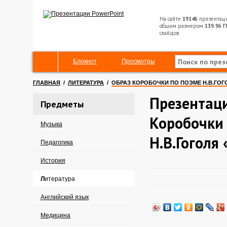
На сайте
19146
презентац
общим размером
139.96 Г
слайдов
Блокнот
Просмотры
ГЛАВНАЯ
/
ЛИТЕРАТУРА
/
ОБРАЗ КОРОБОЧКИ ПО ПОЭМЕ Н.В.ГОГ
Презентаци
Предметы
Коробочки
Музыка
Н.В.Гоголя
Педагогика
История
Литература
Английский язык
Медицина