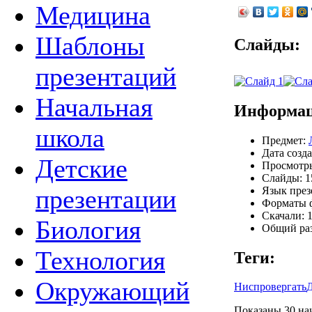
Медицина
Шаблоны
Слайды:
презентаций
Начальная
Информац
школа
Предмет:
Дата созда
Детские
Просмотры
Слайды: 1
Язык през
презентации
Форматы ф
Скачали: 1
Биология
Общий раз
Технология
Теги:
Окружающий
Ниспровергать
Показаны 30 наи