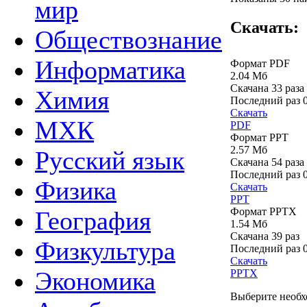
мир
Скачать:
Обществознание
Информатика
Формат PDF
2.04 Мб
Скачана 33 раза
Химия
Последний раз
Скачать
МХК
PDF
Формат PPT
2.57 Мб
Русский язык
Скачана 54 раза
Последний раз
Физика
Скачать
PPT
Формат PPTX
География
1.54 Мб
Скачана 39 раз
Физкультура
Последний раз
Скачать
Экономика
PPTX
Выберите необх