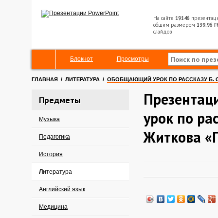
На сайте
19146
презентац
общим размером
139.96 Г
слайдов
Блокнот
Просмотры
ГЛАВНАЯ
/
ЛИТЕРАТУРА
/
ОБОБЩАЮЩИЙ УРОК ПО РАССКАЗУ Б. С
Презентац
Предметы
урок по рас
Музыка
Житкова «П
Педагогика
История
Литература
Английский язык
Медицина