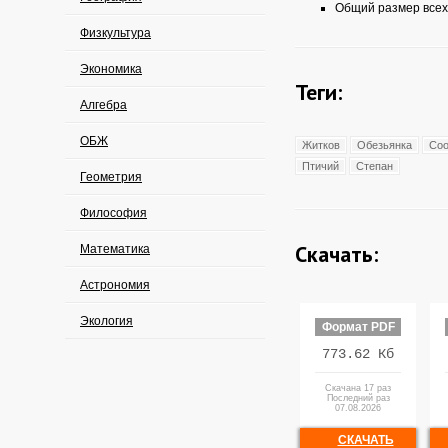
Общий размер всех
Физкультура
Экономика
Теги:
Алгебра
ОБЖ
Житков
Обезьянка
Соо
Птичий
Степан
Геометрия
Философия
Скачать:
Математика
Астрономия
Экология
Формат PDF
773.62 Кб
Скачана 17 раз
Последний раз
07.08.2026
СКАЧАТЬ