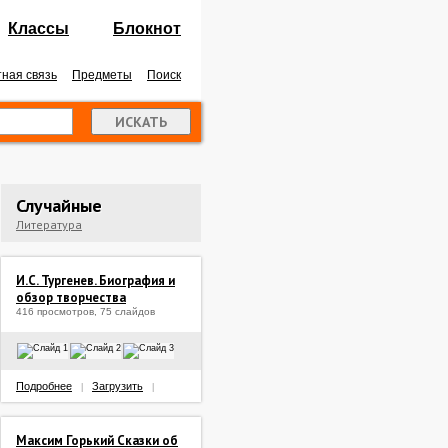
Классы
Блокнот
ная связь
Предметы
Поиск
Случайные
Литература
И.С. Тургенев. Биография и
обзор творчества
416 просмотров, 75 слайдов
Подробнее
Загрузить
|
|
Максим Горький Сказки об