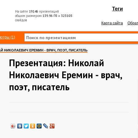
Теги
На сайте
19146
презентаций
общим размером
139.96 Гб
и
323105
слайдов
Карта сайта
Обрат
отры (1)
Й НИКОЛАЕВИЧ ЕРЕМИН - ВРАЧ, ПОЭТ, ПИСАТЕЛЬ
Презентация: Николай
Николаевич Еремин - врач,
поэт, писатель