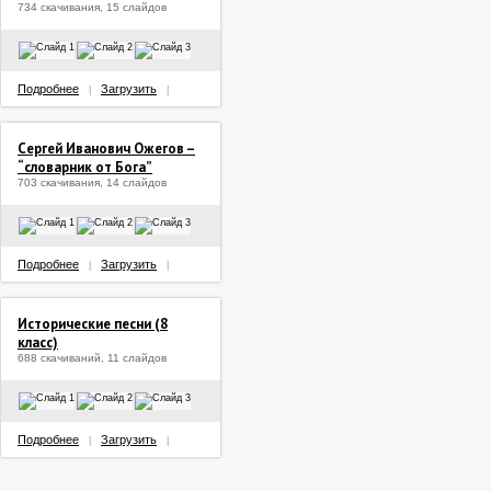
734 скачивания, 15 слайдов
Подробнее
Загрузить
|
|
Сергей Иванович Ожегов –
“словарник от Бога”
703 скачивания, 14 слайдов
Подробнее
Загрузить
|
|
Исторические песни (8
класс)
688 скачиваний, 11 слайдов
Подробнее
Загрузить
|
|