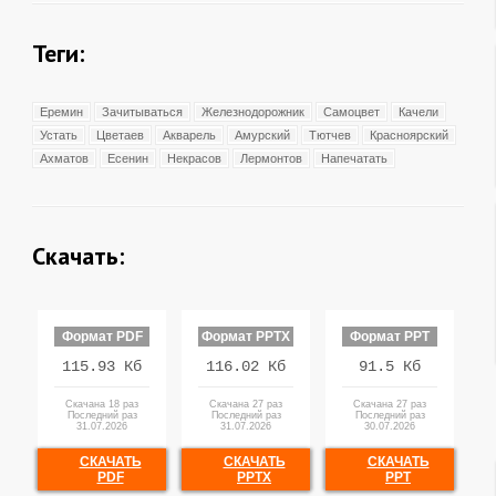
Теги:
Еремин
Зачитываться
Железнодорожник
Самоцвет
Качели
Устать
Цветаев
Акварель
Амурский
Тютчев
Красноярский
Ахматов
Есенин
Некрасов
Лермонтов
Напечатать
Скачать:
Формат PDF
Формат PPTX
Формат PPT
115.93 Кб
116.02 Кб
91.5 Кб
Скачана 18 раз
Скачана 27 раз
Скачана 27 раз
Последний раз
Последний раз
Последний раз
31.07.2026
31.07.2026
30.07.2026
СКАЧАТЬ
СКАЧАТЬ
СКАЧАТЬ
PDF
PPTX
PPT