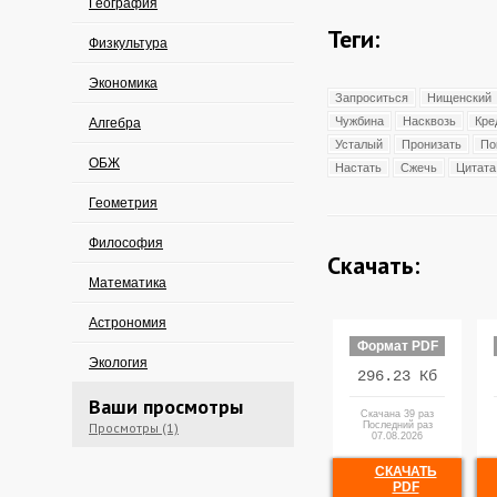
География
Теги:
Физкультура
Экономика
Запроситься
Нищенский
Чужбина
Насквозь
Кре
Алгебра
Усталый
Пронизать
По
ОБЖ
Настать
Сжечь
Цитата
Геометрия
Философия
Скачать:
Математика
Астрономия
Формат PDF
Экология
296.23 Кб
Ваши просмотры
Скачана 39 раз
Просмотры (1)
Последний раз
07.08.2026
СКАЧАТЬ
PDF