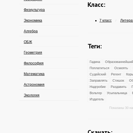
Класс:
Физкультура
Экономика
7 класс
Литерат
/
Алгебра
ОБЖ
Теги:
Геометрия
Гадина
Образованнейши
Философия
Поплатиться
Осмеять
Математика
Судейский
Регент
Кор
Заправлять
Стишок
Об
Астрономия
Надгробие
Раздавить
Вольтер
Усыпальница
Экология
Издатель
Показаны 30 на
Скачать: