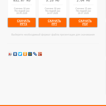
831.67 Кб
3.25 Мб
2.04 Мб
Скачана 16 раз
Скачана 18 раз
Скачана 15 раз
Последний раз
Последний раз
Последний раз
18.05.2026
14.07.2026
19.07.2026
СКАЧАТЬ
СКАЧАТЬ
СКАЧАТЬ
PPTX
PPT
PDF
Выберите необходимый формат файла презентации для скачивания