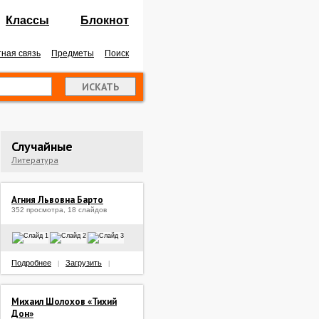
Классы
Блокнот
ная связь
Предметы
Поиск
Случайные
Литература
Агния Львовна Барто
352 просмотра, 18 слайдов
Подробнее
Загрузить
|
|
Михаил Шолохов «Тихий
Дон»