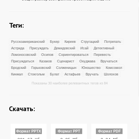
Теги:
Русскоамериканский
Букер
Киреев
Стругацкий
Потрепать
Астрида
Присуждать
Демидовский
Исай
Детективный
Ломоносовский
Осипов
Сориентироваться
Перевесть
Присуждаться
Казаков
Сценарист
Окуджава
Вручаться
Бродский
Горьковский
Солженицын
Юношество
Комсомол
Кинжал
Стокгольм
Булат
Астафьев
Вручать
Шолохов
Показаны 30 наиболее релевантных тегов из 84
Скачать:
Формат PPTX
Формат PPT
Формат PDF