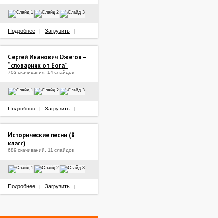
Подробнее
Загрузить
|
|
Сергей Иванович Ожегов –
“словарник от Бога”
703 скачивания, 14 слайдов
Подробнее
Загрузить
|
|
Исторические песни (8
класс)
689 скачиваний, 11 слайдов
Подробнее
Загрузить
|
|