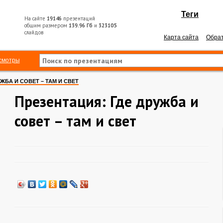
Теги
На сайте
19146
презентаций
общим размером
139.96 Гб
и
323105
слайдов
Карта сайта
Обрат
смотры
УЖБА И СОВЕТ – ТАМ И СВЕТ
Презентация: Где дружба и
совет – там и свет