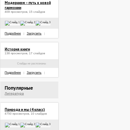
Модернизм – путь к новой
гармонии
409 просмотров, 15 слайдов
Подробнее
Загрузить
|
|
История книги
138 просмотров, 17 слайдов
Слайды не распознаны
Подробнее
Загрузить
|
|
Популярные
Литература
Природа и мы (4 класс)
4750 просмотров, 10 слайдов