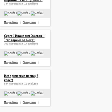
Лермонтов М.Ю. (7 класс)
734 скачивания, 15 слайдов
Подробнее
Загрузить
|
|
Сергей Иванович Ожегов –
“словарник от Бога”
703 скачивания, 14 слайдов
Подробнее
Загрузить
|
|
Исторические песни (8
класс)
684 скачивания, 11 слайдов
Подробнее
Загрузить
|
|