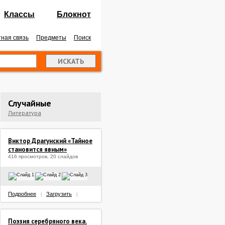
Классы
Блокнот
ная связь
Предметы
Поиск
Случайные
Литература
Виктор Драгунский «Тайное
становится явным»
416 просмотров, 20 слайдов
Подробнее
Загрузить
|
|
Поэзия серебряного века.