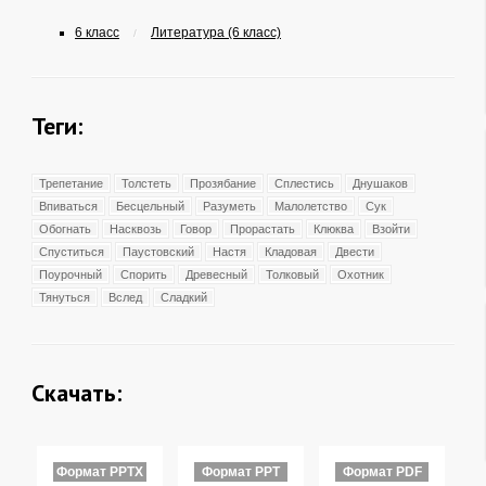
6 класс
Литература (6 класс)
/
Теги:
Трепетание
Толстеть
Прозябание
Сплестись
Днушаков
Впиваться
Бесцельный
Разуметь
Малолетство
Сук
Обогнать
Насквозь
Говор
Прорастать
Клюква
Взойти
Спуститься
Паустовский
Настя
Кладовая
Двести
Поурочный
Спорить
Древесный
Толковый
Охотник
Тянуться
Вслед
Сладкий
Скачать:
Формат PPTX
Формат PPT
Формат PDF