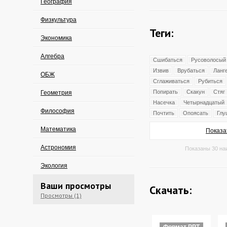
География
Физкультура
Теги:
Экономика
Алгебра
Сшибаться
Русоволосый
Извив
Врубаться
Ланг
ОБЖ
Сглаживаться
Рубиться
Попирать
Скакун
Стяг
Геометрия
Насечка
Четырнадцатый
Философия
Почтить
Опоясать
Глу
Математика
Показа
Астрономия
Показаны 30 на
Экология
Ваши просмотры
Скачать:
Просмотры (1)