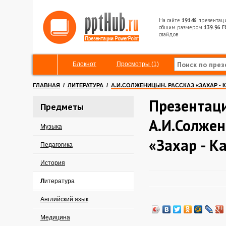
На сайте
19146
презентац
общим размером
139.96 Г
слайдов
Блокнот
Просмотры (1)
ГЛАВНАЯ
/
ЛИТЕРАТУРА
/
А.И.СОЛЖЕНИЦЫН. РАССКАЗ «ЗАХАР - КА
Презентац
Предметы
А.И.Солжен
Музыка
«Захар - К
Педагогика
История
Литература
Английский язык
Медицина