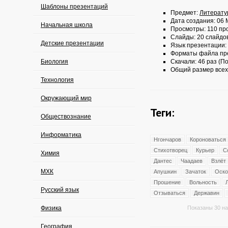
Шаблоны презентаций
Предмет:
Литерату
Дата создания: 06 
Начальная школа
Просмотры: 110 пр
Слайды: 20 слайдо
Детские презентации
Язык презентации:
Форматы файла пр
Биология
Скачали: 46 раз (По
Общий размер всех
Технология
Окружающий мир
Теги:
Обществознание
Информатика
Нгончаров
Короноваться
Стихотворец
Курьер
С
Химия
Дантес
Чаадаев
Взлёт
МХК
Апушкин
Зачаток
Оско
Прошение
Вольность
Русский язык
Отзываться
Державин
Физика
Показаны 30 на
География