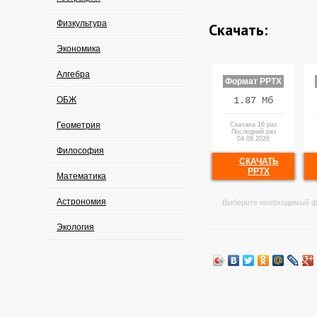
Физкультура
Скачать:
Экономика
Алгебра
Формат PPTX
ОБЖ
1.87 Мб
Геометрия
Скачана 16 раз
Последний раз
04.08.2026
Философия
СКАЧАТЬ
PPTX
Математика
Астрономия
Выберите необходимый ф
Экология