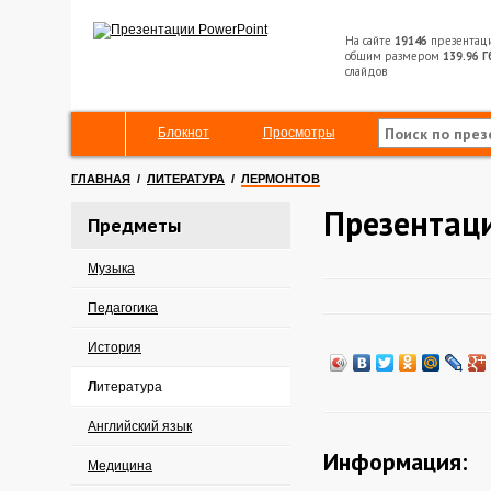
На сайте
19146
презентац
общим размером
139.96 Г
слайдов
Блокнот
Просмотры
ГЛАВНАЯ
/
ЛИТЕРАТУРА
/
ЛЕРМОНТОВ
Презентац
Предметы
Музыка
Педагогика
История
Литература
Английский язык
Информация:
Медицина