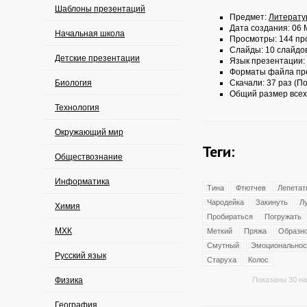
Шаблоны презентаций
Предмет:
Литерату
Дата создания: 06 
Начальная школа
Просмотры: 144 пр
Слайды: 10 слайдо
Детские презентации
Язык презентации:
Форматы файла пр
Биология
Скачали: 37 раз (По
Общий размер всех
Технология
Окружающий мир
Теги:
Обществознание
Информатика
Тина
Фтютчев
Лепетат
Чародейка
Закинуть
Л
Химия
Пробираться
Погружать
МХК
Меткий
Пряжа
Образн
Смутный
Эмоциональнос
Русский язык
Старуха
Колос
Физика
Показаны 30 на
География