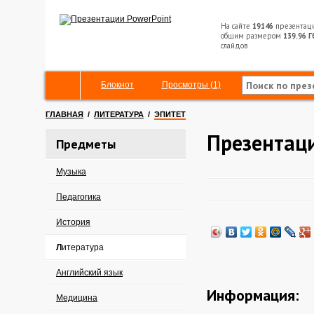
На сайте
19146
презентац
общим размером
139.96 Г
слайдов
Блокнот
Просмотры (1)
ГЛАВНАЯ
/
ЛИТЕРАТУРА
/
ЭПИТЕТ
Презентаци
Предметы
Музыка
Педагогика
История
Литература
Английский язык
Информация:
Медицина