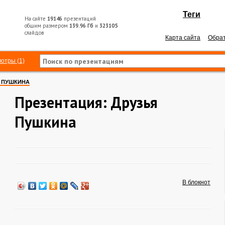
Теги
На сайте
19146
презентаций
общим размером
139.96 Гб
и
323105
слайдов
Карта сайта
Обрат
отры (1)
 ПУШКИНА
Презентация: Друзья
Пушкина
В блокнот