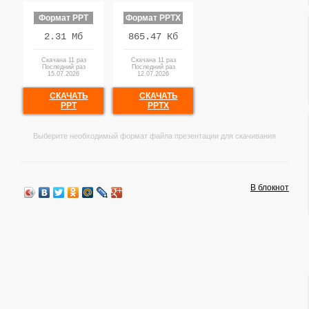
Формат PPT
Формат PPTX
2.31 Мб
865.47 Кб
Скачана 11 раз
Скачана 11 раз
Последний раз
Последний раз
15.07.2026
12.07.2026
СКАЧАТЬ
СКАЧАТЬ
PPT
PPTX
Выберите необходимый формат файла презентации для скачивания
В блокнот