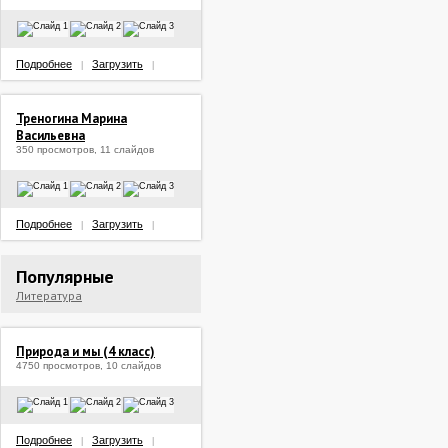
Подробнее
Загрузить
|
|
Треногина Марина
Васильевна
350 просмотров, 11 слайдов
Подробнее
Загрузить
|
|
Популярные
Литература
Природа и мы (4 класс)
4750 просмотров, 10 слайдов
Подробнее
Загрузить
|
|