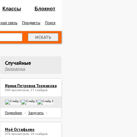
Классы
Блокнот
ная связь
Предметы
Поиск
Случайные
Литература
Ирина Петровна Токмакова
508 просмотров, 17 слайдов
Подробнее
Загрузить
|
|
Моё Остафьево
379 просмотров, 19 слайдов