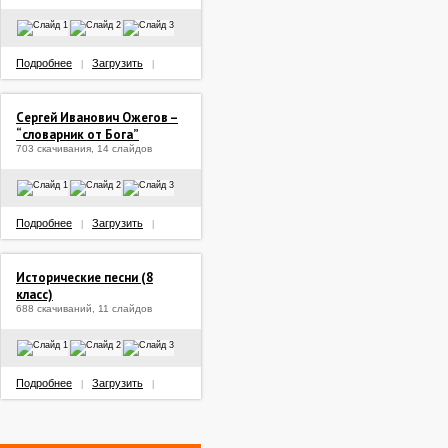
Подробнее
Загрузить
|
|
Сергей Иванович Ожегов –
“словарник от Бога”
703 скачивания, 14 слайдов
Подробнее
Загрузить
|
|
Исторические песни (8
класс)
688 скачиваний, 11 слайдов
Подробнее
Загрузить
|
|