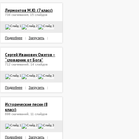
Лермонтов М.Ю. (7 класс)
734 скачивания, 15 слайдов
Подробнее
Загрузить
|
|
Сергей Иванович Ожегов –
“словарник от Бога”
712 скачиваний, 14 слайдов
Подробнее
Загрузить
|
|
Исторические песни (8
класс)
698 скачиваний, 11 слайдов
Подробнее
Загрузить
|
|