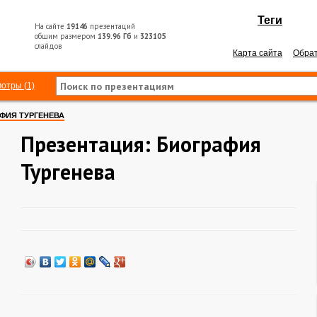
Теги
На сайте
19146
презентаций
общим размером
139.96 Гб
и
323105
слайдов
Карта сайта
Обрат
отры (1)
ФИЯ ТУРГЕНЕВА
Презентация: Биография
Тургенева