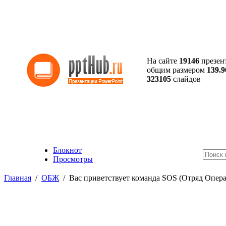
На сайте
19146
презен
общим размером
139.9
323105
слайдов
Блокнот
Просмотры
Главная
/
ОБЖ
/
Вас приветствует команда SOS (Отряд Опер