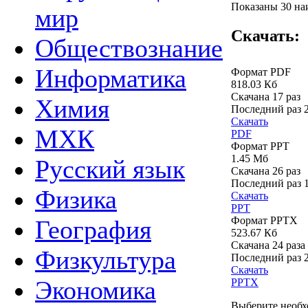
Показаны 30 наи
мир
Скачать:
Обществознание
Информатика
Формат PDF
818.03 Кб
Скачана 17 раз
Химия
Последний раз
Скачать
МХК
PDF
Формат PPT
1.45 Мб
Русский язык
Скачана 26 раз
Последний раз
Физика
Скачать
PPT
Формат PPTX
География
523.67 Кб
Скачана 24 раза
Физкультура
Последний раз
Скачать
Экономика
PPTX
Выберите необх