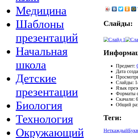
Медицина
Шаблоны
Слайды:
презентаций
Начальная
Информац
школа
Предмет:
Дата созда
Детские
Просмотры
Слайды: 1
Язык през
презентации
Форматы ф
Скачали: 6
Биология
Общий раз
Технология
Теги:
Окружающий
Неткаждый
Букв