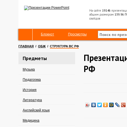
На сайте
19146
презентац
общим размером
139.96 Г
слайдов
Блокнот
Просмотры
ГЛАВНАЯ
/
ОБЖ
/
СТРУКТУРА ВС РФ
Презентаци
Предметы
РФ
Музыка
Педагогика
История
Литература
Английский язык
Медицина