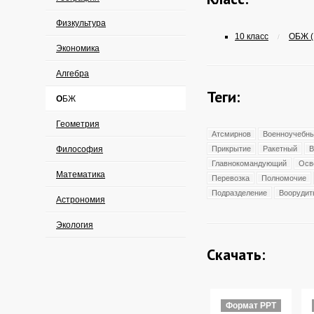
Физкультура
10 класс
ОБЖ (
/
Экономика
Алгебра
Теги:
ОБЖ
Геометрия
Атсмирнов
Военноучебн
Философия
Прикрытие
Ракетный
В
Главнокомандующий
Осв
Математика
Перевозка
Полномочие
Подразделение
Воорудит
Астрономия
Экология
Скачать:
Формат PPT