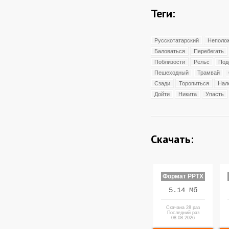
Теги:
Русскотатарский
Неполо
Баловаться
Перебегать
Поблизости
Рельс
Под
Пешеходный
Трамвай
Сзади
Торопиться
Нал
Дойти
Никита
Упасть
Скачать:
Формат PPTX
5.14 Мб
Скачана 28 раз
Последний раз
08.08.2026