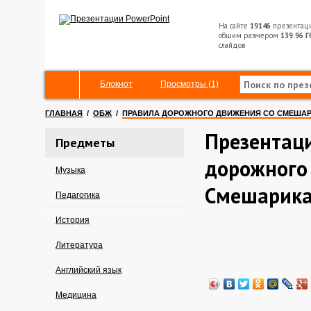
На сайте
19146
презентац
общим размером
139.96 Г
слайдов
Блокнот
Просмотры (1)
ГЛАВНАЯ
/
ОБЖ
/
ПРАВИЛА ДОРОЖНОГО ДВИЖЕНИЯ СО СМЕША
Презентац
Предметы
дорожного
Музыка
Смешарик
Педагогика
История
Литература
Английский язык
Медицина