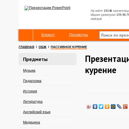
На сайте
19146
презентац
общим размером
139.96 Г
слайдов
Блокнот
Просмотры
ГЛАВНАЯ
/
ОБЖ
/
ПАССИВНОЕ КУРЕНИЕ
Презентаци
Предметы
курение
Музыка
Педагогика
История
Литература
Английский язык
Медицина