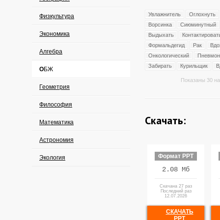
Увлажнитель
Оглохнуть
Физкультура
Ворсинка
Сиюминутный
Экономика
Выдыхать
Контактироват
Формальдегид
Рак
Вдо
Алгебра
Онкологический
Пневмон
Забирать
Курильщик
В
ОБЖ
Показаны 30 на
Геометрия
Философия
Скачать:
Математика
Астрономия
Формат PPT
Экология
2.08 Мб
Скачана 27 раз
Последний раз
12.07.2026
СКАЧАТЬ
PPT