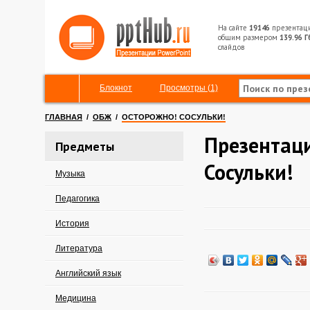
На сайте
19146
презентац
общим размером
139.96 Г
слайдов
Блокнот
Просмотры (1)
ГЛАВНАЯ
/
ОБЖ
/
ОСТОРОЖНО! СОСУЛЬКИ!
Презентаци
Предметы
Сосульки!
Музыка
Педагогика
История
Литература
Английский язык
Медицина