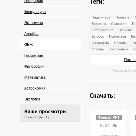
Теги:
География
Физкультура
Нацелиться
Натекать
Экономика
Водосток
Сталактит
По
Остерегаться
Нависать
Алгебра
Бугорок
Прижаться
Ка
Охлаждать
Свисать
Г
ОБЖ
Стекать
Экстренный
Ч
Геометрия
Показа
Философия
Показаны 30 на
Математика
Астрономия
Скачать:
Экология
Ваши просмотры
Просмотры (1)
Формат PPT
5.21 Мб