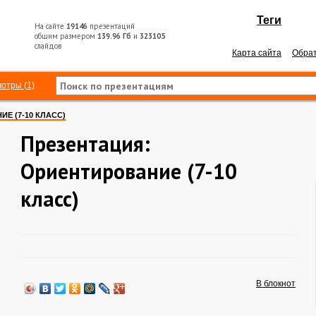
Теги
На сайте
19146
презентаций
общим размером
139.96 Гб
и
323105
слайдов
Карта сайта
Обрат
отры (1)
Е (7-10 КЛАСС)
Презентация:
Ориентирование (7-10
класс)
В блокнот