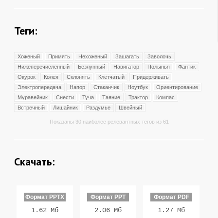
Теги:
Хоженый
Примять
Нехоженый
Зашагать
Заволочь
Нижеперечисленный
Безлунный
Навигатор
Полынья
Фантик
Окурок
Колея
Склонять
Клетчатый
Придерживать
Электропередача
Напор
Стаканчик
Ноутбук
Ориентирование
Муравейник
Снести
Туча
Таяние
Трактор
Компас
Встречный
Лишайник
Раздумье
Швейный
Показаны 30 наиболее релевантных тегов из 61
Скачать:
Формат PPTX
Формат PPT
Формат PDF
1.62 Мб
2.06 Мб
1.27 Мб