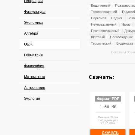
География
Водоливный
Пожарносто
Физкультура
Токопроводящий
Градски
Наркомат
Поджог
Возг
Экономика
Неуправляемый
Наказ
Противопожарный
Дежур
Алгебра
Штатный
Несоблюдение
Термический
Видимость
ОБЖ
Показаны 30 на
Геометрия
Философия
Скачать:
Математика
Астрономия
Экология
Формат PDF
1.66 Мб
Скачана 39 раз
Последний раз
21.07.2026
СКАЧАТЬ