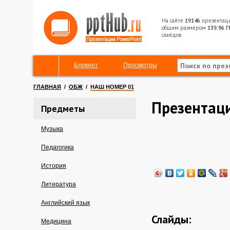
На сайте
19146
презентац
общим размером
139.96 Г
слайдов
Блокнот
Просмотры
ГЛАВНАЯ
/
ОБЖ
/
НАШ НОМЕР 01
Презентац
Предметы
Музыка
Педагогика
История
Литература
Английский язык
Слайды:
Медицина