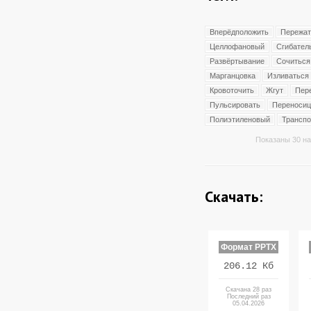
Вперёдположить
Пережат
Целлофановый
Сгибател
Развёртывание
Сочиться
Марганцовка
Изливаться
Кровоточить
Жгут
Пер
Пульсировать
Переносиц
Полиэтиленовый
Транспо
Показаны 30 на
Скачать:
Формат PPTX
206.12 Кб
Скачана 28 раз
Последний раз
05.04.2026