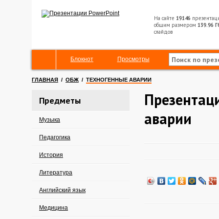
На сайте
19146
презентац
общим размером
139.96 Г
слайдов
Блокнот
Просмотры
ГЛАВНАЯ
/
ОБЖ
/
ТЕХНОГЕННЫЕ АВАРИИ
Презентац
Предметы
аварии
Музыка
Педагогика
История
Литература
Английский язык
Медицина