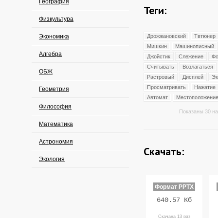
География
Теги:
Физкультура
Экономика
Дрожжановский
Твтюнер
Мишкин
Машинописный
Алгебра
Джойстик
Слежение
Фо
Считывать
Возлагаться
ОБЖ
Растровый
Дисплей
Эк
Просматривать
Нажатие
Геометрия
Автомат
Местоположени
Философия
Показаны 30 на
Математика
Астрономия
Скачать:
Экология
Формат PPTX
640.57 Кб
Скачана 13 раз