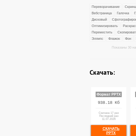
Переворачивание
Скрин
Вебстраница
Галочка
Дисковый
Сфотографиро
Оптимизировать
Раскрас
Переместить
Скопироват
Эллипс
Флажок
Фон
Показаны 30 на
Скачать:
Формат PPTX
938.18 Кб
Скачана 17 раз
Последний раз
11.07.2026
СКАЧАТЬ
PPTX