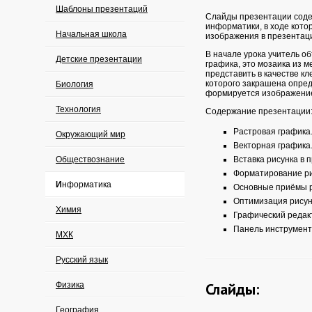
Шаблоны презентаций
Слайды презентации соде
информатики, в ходе котор
Начальная школа
изображения в презентац
В начале урока учитель о
Детские презентации
графика, это мозаика из м
представить в качестве кл
которого закрашена опред
Биология
формируется изображени
Технология
Содержание презентации
Растровая графика
Окружающий мир
Векторная графика
Обществознание
Вставка рисунка в 
Форматирование ри
Информатика
Основные приёмы 
Оптимизация рисунк
Химия
Графический редакт
Панель инструменто
МХК
Русский язык
Слайды:
Физика
География