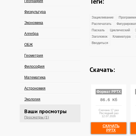
Теги:
География
Физкультура
Зацикливание
Программи
Экономика
Распечатать
Фигурирова
Паскаль
Циклический
Алгебра
Заголовок
Клавиатура
Вводиться
ОБЖ
Геометрия
Философия
Скачать:
Математика
Астрономия
Формат PPTX
Экология
86.6 Кб
Ваши просмотры
Скачана 17 раз
Последний раз
Просмотры (1)
12.07.2026
СКАЧАТЬ
PPTX