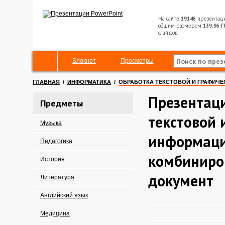
На сайте
19146
презентац
общим размером
139.96 Г
слайдов
Блокнот
Просмотры
ГЛАВНАЯ
/
ИНФОРМАТИКА
/
ОБРАБОТКА ТЕКСТОВОЙ И ГРАФИЧ
Презентац
Предметы
текстовой 
Музыка
информаци
Педагогика
комбиниро
История
документ
Литература
Английский язык
Медицина