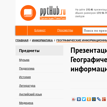
На сайте
19146
презентац
общим размером
139.96 Г
слайдов
Блокнот
Просмотры
ГЛАВНАЯ
/
ИНФОРМАТИКА
/
ГЕОГРАФИЧЕСКИЕ ИНФОРМАЦИОНН
Презентац
Предметы
Географич
Музыка
информаци
Педагогика
История
Литература
Английский язык
Медицина