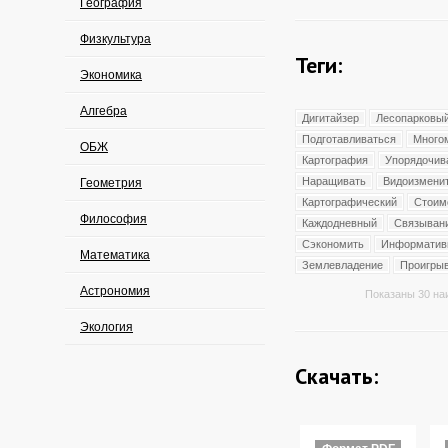
География
Физкультура
Теги:
Экономика
Алгебра
Дигитайзер
Лесопарковы
Подготавливаться
Много
ОБЖ
Картография
Упорядочив
Наращивать
Видоизмени
Геометрия
Картографический
Стоим
Философия
Каждодневный
Связыван
Сэкономить
Информатив
Математика
Землевладение
Проигры
Астрономия
Показаны 30 на
Экология
Скачать: