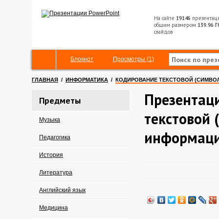
На сайте
19146
презентац
общим размером
139.96 Г
слайдов
Блокнот
Просмотры (1)
ГЛАВНАЯ
/
ИНФОРМАТИКА
/
КОДИРОВАНИЕ ТЕКСТОВОЙ (СИМВО
Презентац
Предметы
текстовой 
Музыка
информац
Педагогика
История
Литература
Английский язык
Медицина