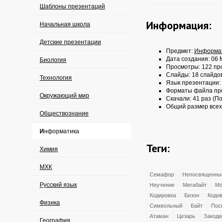
Шаблоны презентаций
Информация:
Начальная школа
Детские презентации
Предмет:
Информа
Дата создания: 06 
Биология
Просмотры: 122 пр
Слайды: 18 слайдо
Технология
Язык презентации:
Форматы файла пр
Окружающий мир
Скачали: 41 раз (По
Общий размер всех
Обществознание
Информатика
Теги:
Химия
МХК
Семафор
Непосвященны
Русский язык
Неучение
Мегабайт
Мо
Кодировка
Бизон
Кодо
Физика
Символьный
Байт
Пос
Атаман
Цезарь
Закоди
География