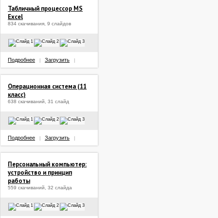
Табличный процессор MS
Excel
834 скачивания, 9 слайдов
Подробнее
Загрузить
|
|
Операционная система (11
класс)
638 скачиваний, 31 слайд
Подробнее
Загрузить
|
|
Персональный компьютер:
устройство и принцип
работы
559 скачиваний, 32 слайда