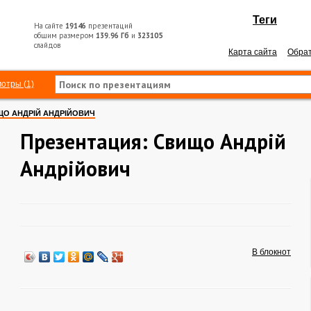
Теги
На сайте
19146
презентаций
общим размером
139.96 Гб
и
323105
слайдов
Карта сайта
Обрат
отры (1)
О АНДРІЙ АНДРІЙОВИЧ
Презентация: Свищо Андрій
Андрійович
В блокнот