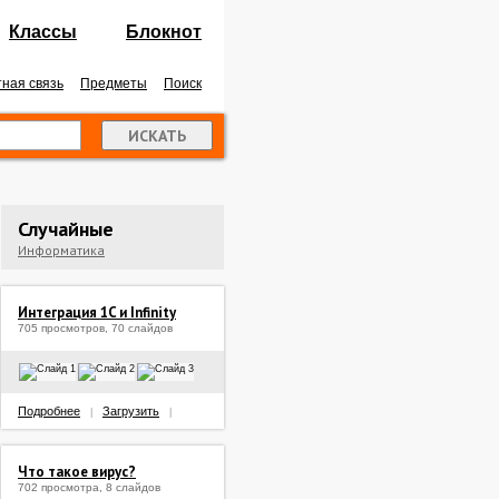
Классы
Блокнот
ная связь
Предметы
Поиск
Случайные
Информатика
Интеграция 1C и Infinity
705 просмотров, 70 слайдов
Подробнее
Загрузить
|
|
Что такое вирус?
702 просмотра, 8 слайдов