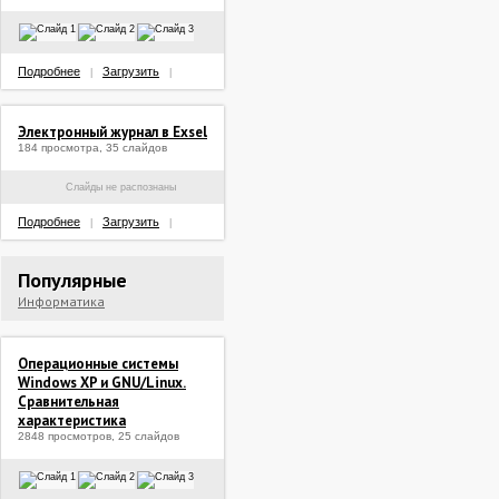
Подробнее
Загрузить
|
|
Электронный журнал в Exsel
184 просмотра, 35 слайдов
Слайды не распознаны
Подробнее
Загрузить
|
|
Популярные
Информатика
Операционные системы
Windows XP и GNU/Linux.
Сравнительная
характеристика
2848 просмотров, 25 слайдов