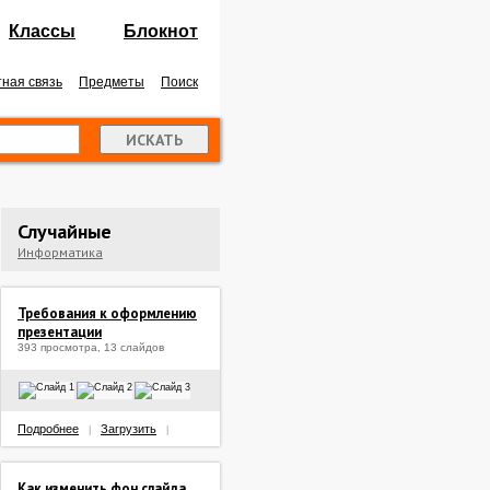
Классы
Блокнот
ная связь
Предметы
Поиск
Случайные
Информатика
Требования к оформлению
презентации
393 просмотра, 13 слайдов
Подробнее
Загрузить
|
|
Как изменить фон слайда