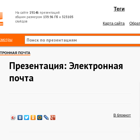
Теги
На сайте
19146
презентаций
общим размером
139.96 Гб
и
323105
слайдов
Карта сайта
Обрат
смотры
ТРОННАЯ ПОЧТА
Презентация: Электронная
почта
В блокнот