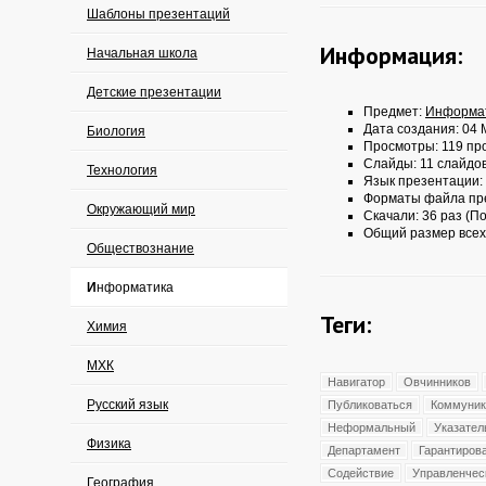
Шаблоны презентаций
Информация:
Начальная школа
Детские презентации
Предмет:
Информа
Дата создания: 04 
Биология
Просмотры: 119 пр
Слайды: 11 слайдо
Технология
Язык презентации:
Форматы файла пр
Окружающий мир
Скачали: 36 раз (По
Общий размер всех
Обществознание
Информатика
Теги:
Химия
МХК
Навигатор
Овчинников
Русский язык
Публиковаться
Коммуник
Неформальный
Указател
Физика
Департамент
Гарантиров
Содействие
Управленчес
География