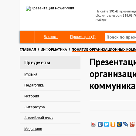
На сайте
19146
презентац
общим размером
139.96 Г
слайдов
Блокнот
Просмотры (1)
ГЛАВНАЯ
/
ИНФОРМАТИКА
/
ПОНЯТИЕ ОРГАНИЗАЦИОННЫХ КОМ
Презентаци
Предметы
организац
Музыка
коммуника
Педагогика
История
Литература
Английский язык
Медицина