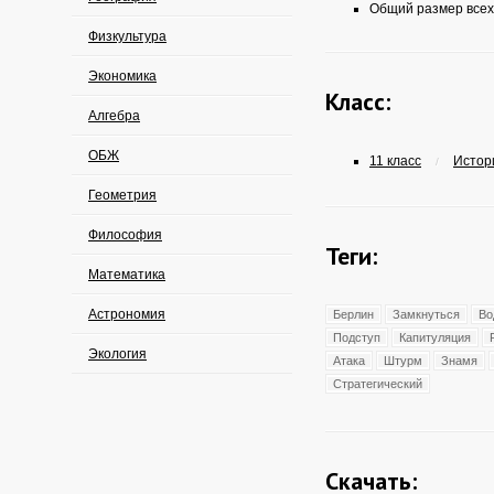
Общий размер всех
Физкультура
Экономика
Класс:
Алгебра
ОБЖ
11 класс
Истори
/
Геометрия
Философия
Теги:
Математика
Астрономия
Берлин
Замкнуться
Во
Подступ
Капитуляция
Экология
Атака
Штурм
Знамя
Стратегический
Скачать: