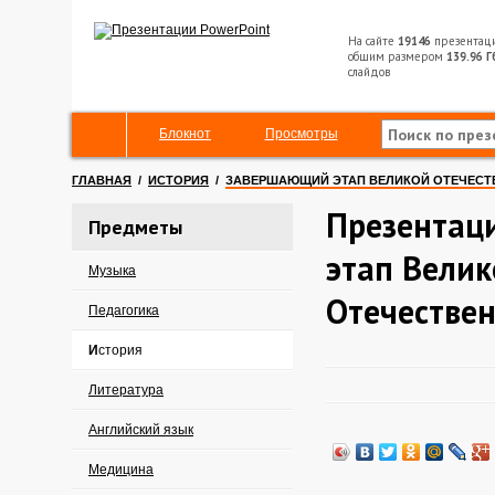
На сайте
19146
презентац
общим размером
139.96 Г
слайдов
Блокнот
Просмотры
ГЛАВНАЯ
/
ИСТОРИЯ
/
ЗАВЕРШАЮЩИЙ ЭТАП ВЕЛИКОЙ ОТЕЧЕС
Презентац
Предметы
этап Велик
Музыка
Отечестве
Педагогика
История
Литература
Английский язык
Медицина