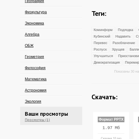
География
Теги:
Физкультура
Экономика
Коминформ
Подлодка
Алгебра
Кубинский
Надавить
С
Перевес
Разоблачение
ОБЖ
Роспуск
Хрущев
Балли
Улучшиться
Приостанови
Геометрия
Демократизация
Переми
Философия
Показаны 30 на
Математика
Астрономия
Скачать:
Экология
Ваши просмотры
Просмотры (1)
Формат PPTX
1.97 Мб
Скачана 10 раз