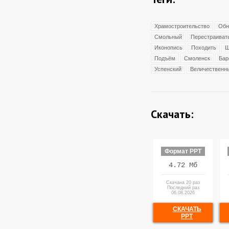
Храмостроительство
Обн
Смольный
Перестраиват
Иконопись
Походить
Щ
Подъём
Смоленск
Бар
Успенский
Величественн
Скачать:
Формат PPT
4.72 Мб
Скачана 20 раз
Последний раз
06.08.2026
СКАЧАТЬ
PPT