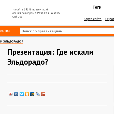
Теги
На сайте
19146
презентаций
общим размером
139.96 Гб
и
323105
слайдов
Карта сайта
Обрат
смотры
ЛИ ЭЛЬДОРАДО?
Презентация: Где искали
Эльдорадо?