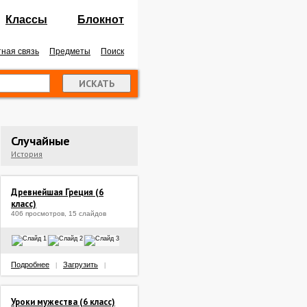
Классы
Блокнот
ная связь
Предметы
Поиск
Случайные
История
Древнейшая Греция (6
класс)
406 просмотров, 15 слайдов
Подробнее
Загрузить
|
|
Уроки мужества (6 класс)