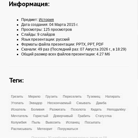
Информация:
Предмет:
История
Дата создания: 04 Марта 2015 г.
Просмотры: 125 просмотров
Слайды: 9 слайдов
Язык презентации: русский
Форматы файла презентации:
PPTX
,
PPT
,
PDF
Скачали: 49 раз (Последний раз: 07 Августа 2026 г., в 18:29)
Общий размер всех файлов презентации: 4.27 Мб
Теги:
Грезить
Мерило
Грузить
Переселить
Туземец
Натирать
Утопать
Эквадор
Нескончаемый
Смывать
Дамба
Искатель
Боливия
Разжигать
Позолота
Кидать
Неподалёку
Мечтатель
Гористый
Доверчивый
Грабить
Статуэтка
Колумбия
Пыль
Вывозить
Испанец
Посыпать
Расписывать
Метеорит
Погружаться
Показаны 30 наиболее релевантных тегов из 58