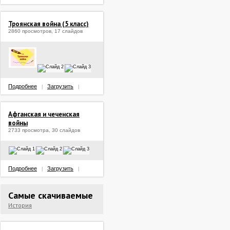
Троянская война (5 класс)
2860 просмотров, 17 слайдов
Подробнее
Загрузить
|
|
Афганская и чеченская
войны
2733 просмотра, 30 слайдов
Подробнее
Загрузить
|
|
Самые скачиваемые
История