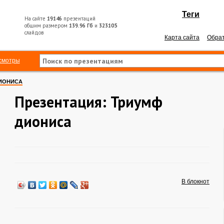
Теги
На сайте
19146
презентаций
общим размером
139.96 Гб
и
323105
слайдов
Карта сайта
Обрат
смотры
ИОНИСА
Презентация: Триумф
диониса
В блокнот