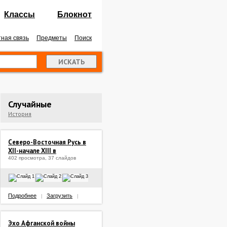
Классы
Блокнот
ная связь
Предметы
Поиск
Случайные
История
Северо-Восточная Русь в
XII-начале XIII в
402 просмотра, 37 слайдов
Подробнее
Загрузить
|
|
Эхо Афганской войны