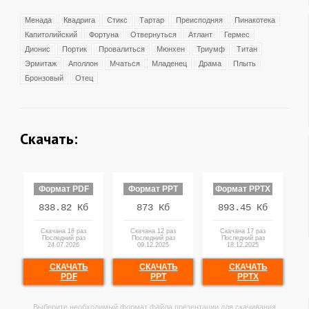
Менада
Квадрига
Стикс
Тартар
Преисподняя
Пинакотека
Капитолийский
Фортуна
Отвернуться
Атлант
Гермес
Дионис
Портик
Провалиться
Мюнхен
Триумф
Титан
Эрмитаж
Аполлон
Мчаться
Младенец
Драма
Плыть
Бронзовый
Отец
Скачать:
Формат PDF
Формат PPT
Формат PPTX
838.82 Кб
873 Кб
893.45 Кб
Скачана 18 раз
Скачана 12 раз
Скачана 17 раз
Последний раз
Последний раз
Последний раз
24.07.2026
09.12.2025
18.12.2025
СКАЧАТЬ
СКАЧАТЬ
СКАЧАТЬ
PDF
PPT
PPTX
Выберите необходимый формат файла презентации для скачивания