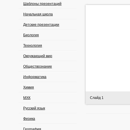
Шаблоны презентаций
Начальная школа
Детские презентации
Биология
Технология
Окружающий мир
Обществознание
Информатика
Химия
МХК
Слайд 1
Русский язык
Физика
География