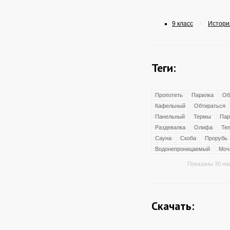
9 класс
История
/
Теги:
Пропотеть
Парилка
Об
Кафельный
Обтираться
Панельный
Термы
Пар
Раздевалка
Олифа
Те
Сауна
Скоба
Прорубь
Водонепроницаемый
Моч
Показаны 30 на
Скачать: