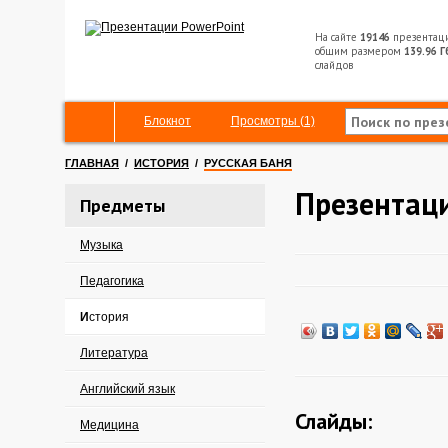
На сайте
19146
презентац
общим размером
139.96 Г
слайдов
Блокнот
Просмотры (1)
ГЛАВНАЯ
/
ИСТОРИЯ
/
РУССКАЯ БАНЯ
Презентаци
Предметы
Музыка
Педагогика
История
Литература
Английский язык
Слайды:
Медицина