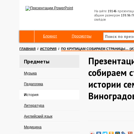
На сайте
19146
презентац
общим размером
139.96 Г
слайдов
Блокнот
Просмотры
ГЛАВНАЯ
/
ИСТОРИЯ
/
ПО КРУПИЦАМ СОБИРАЕМ СТРАНИЦЫ… (И
Презентац
Предметы
собираем 
Музыка
истории се
Педагогика
Виноградо
История
Литература
Английский язык
Медицина