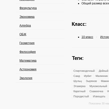
Общий размер всех
Физкультура
Экономика
Класс:
Алгебра
ОБЖ
10 класс
Истори
/
Геометрия
Философия
Теги:
Математика
Астрономия
Спиртоводочный
Дойный
Саид
Ирбит
Малинник
Экология
Шульц
Зырянов
Мамин
Этажерка
Мукомольный
Каретный
Скамеечка
Н
Породистый
Извещать
Показаны 30 на